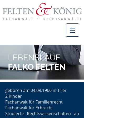
LEBENSLAUF
FALKO FELTEN
geboren am
04.09.1966
in Trier
2 Kinder
Fachanwalt für Familienrecht
Fachanwalt für Erbrecht
Studierte Rechtswissenschaften an